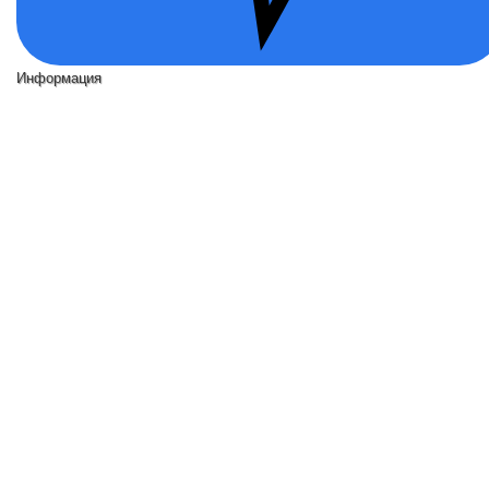
Информация
Публичная Оферта
Политика конфиденциальности
Программа лояльности
Возврат товара
Помощь
О нас
Контакты
Доставка и оплата
Дополнительно
Новинки игр
Популярные игры
Подарочные сертификаты
Мы в сети