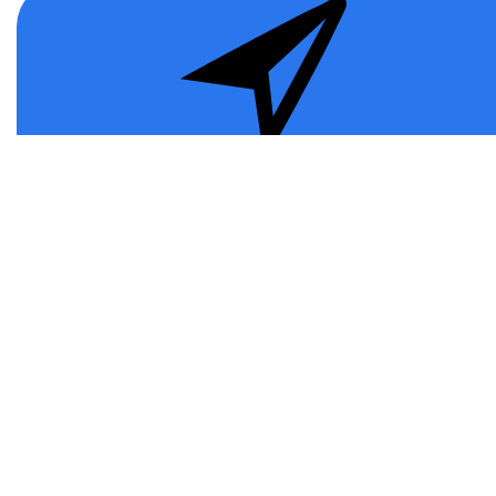
Информация
Публичная Оферта
Политика конфиденциальности
Программа лояльности
Возврат товара
Помощь
О нас
Контакты
Доставка и оплата
Дополнительно
Новинки игр
Популярные игры
Подарочные сертификаты