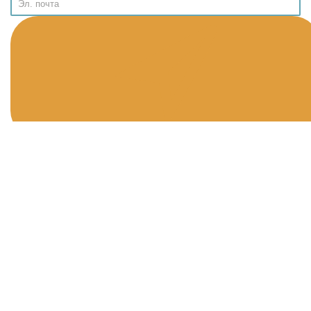
Информация
Публичная Оферта
Политика конфиденциальности
Программа лояльности
Возврат товара
Помощь
О нас
Контакты
Доставка и оплата
Дополнительно
Новинки игр