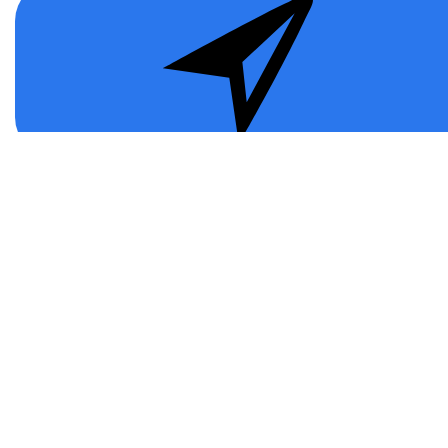
Информация
Публичная Оферта
Политика конфиденциальности
Программа лояльности
Возврат товара
Помощь
О нас
Контакты
Доставка и оплата
Дополнительно
Новинки игр
Популярные игры
Подарочные сертификаты